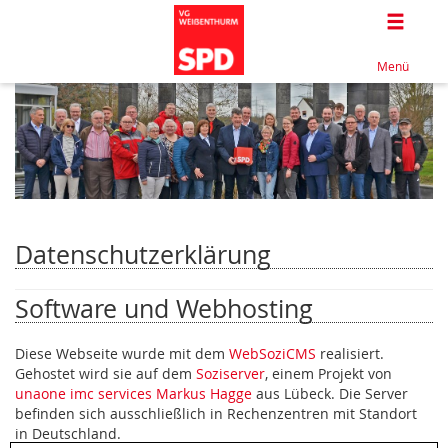
Togg
Menü
Datenschutzerklärung
Software und Webhosting
Diese Webseite wurde mit dem
WebSoziCMS
realisiert.
Gehostet wird sie auf dem
Soziserver
, einem Projekt von
unaone imc services Markus Hagge
aus Lübeck. Die Server
befinden sich ausschließlich in Rechenzentren mit Standort
in Deutschland.